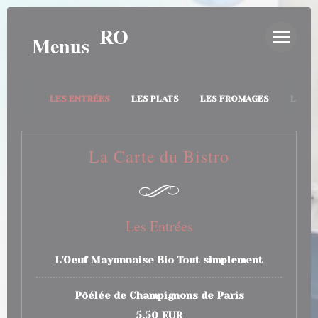
Painel de Gerenciamento de Cookies
AU BISTRO
Menus
LES ENTRÉES
LES PLATS
LES FROMAGES
LES D
La Carte du Bistro
Les Entrées
L'Oeuf Mayonnaise Bio Tout simplement
Pôélée de Champignons de Paris
5,50 EUR