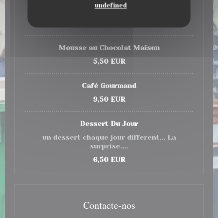
undefined
Tarte du Jour Maison
6,50 EUR
Mousse au Chocolat Maison
5,50 EUR
Café Gourmand
9,50 EUR
Dessert Du Jour
un dessert chaque jour different... La
surprise....
6,50 EUR
Contacte-nos