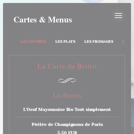
Personnalisation de vos choix en matière de cookies
AU BISTRO
Cartes & Menus
LES ENTRÉES
LES PLATS
LES FROMAGES
LES D
La Carte du Bistro
Les Entrées
L'Oeuf Mayonnaise Bio Tout simplement
Pôélée de Champignons de Paris
5,50 EUR