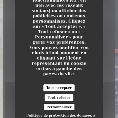
fonctionnalités (ex : en
16,50 EUR
lien avec les réseaux
sociaux) ou afficher des
Au Bistro
Fish and Chips de Cabillaud
publicités ou contenus
personnalisés. Cliquez
16,50 EUR
sur « Tout accepter », «
Tout refuser » ou «
Cassolette d'Andouillette AAAAA sauce
Personnaliser » pour
Moutarde
gérer vos préférences.
18,50 EUR
Vous pouvez modifier vos
choix à tout moment en
LES FROMAGES
cliquant sur l'icône
représentant un cookie
en bas à gauche des
Brie de Meaux Affiné
pages du site.
5,00 EUR
Tout accepter
Comté 12/18 Mois
Tout refuser
5,00 EUR
Personnaliser
LES DESSERTS
Politique de protection des données à