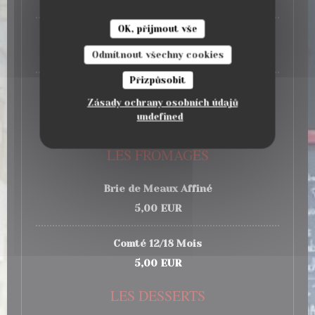
16,50 EUR
OK, přijmout vše
Au Bistro
Fish and Chips de Cabillaud
16,50 EUR
Odmítnout všechny cookies
Přizpůsobit
Cassolette d'Andouillette AAAAA sauce
Moutarde
Zásady ochrany osobních údajů
undefined
18,50 EUR
LES FROMAGES
Brie de Meaux Affiné
5,00 EUR
Comté 12/18 Mois
5,00 EUR
LES DESSERTS