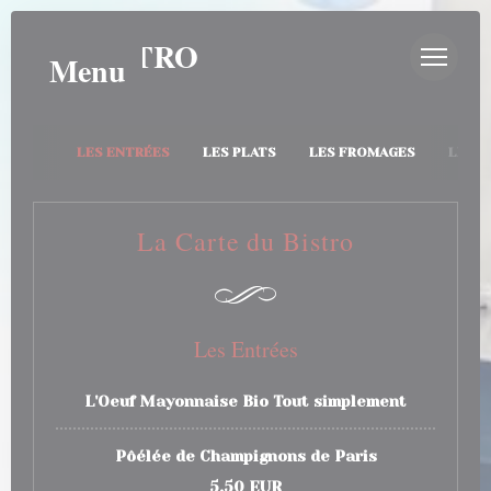
Panel pro správu cookies
AU BISTRO
Menu
LES ENTRÉES
LES PLATS
LES FROMAGES
LES D
La Carte du Bistro
Les Entrées
L'Oeuf Mayonnaise Bio Tout simplement
Pôélée de Champignons de Paris
5,50 EUR