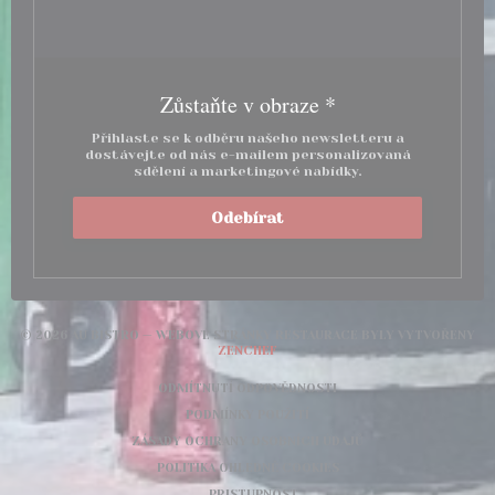
Zůstaňte v obraze
*
Přihlaste se k odběru našeho newsletteru a
dostávejte od nás e-mailem personalizovaná
sdělení a marketingové nabídky.
Odebírat
© 2026 AU BISTRO — WEBOVÉ STRÁNKY RESTAURACE BYLY VYTVOŘENY
((OTEVŘE SE V NOVÉM OKNĚ))
ZENCHEF
((OTEVŘE SE V NOVÉM OK
ODMÍTNUTÍ ODPOVĚDNOSTI
((OTEVŘE SE V NOVÉM OKNĚ))
PODMÍNKY POUŽITÍ
((OTEVŘE SE V NOVÉ
ZÁSADY OCHRANY OSOBNÍCH ÚDAJŮ
((OTEVŘE SE V NOVÉM OK
POLITIKA OHLEDNĚ COOKIES
((OTEVŘE SE V NOVÉM OKNĚ))
PRISTUPNOST