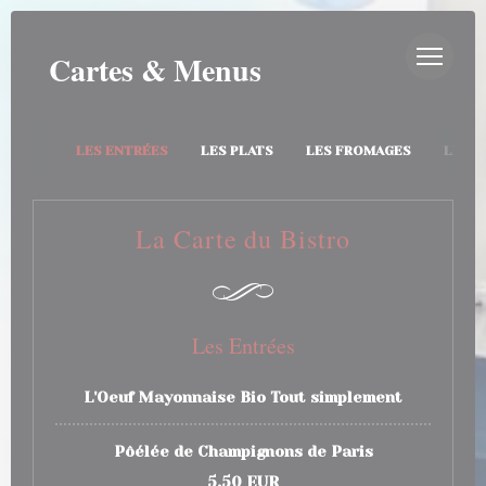
Personnalisation de vos choix en matière de cookies
AU BISTRO
Cartes & Menus
LES ENTRÉES
LES PLATS
LES FROMAGES
LES D
La Carte du Bistro
Les Entrées
L'Oeuf Mayonnaise Bio Tout simplement
Pôélée de Champignons de Paris
5,50 EUR