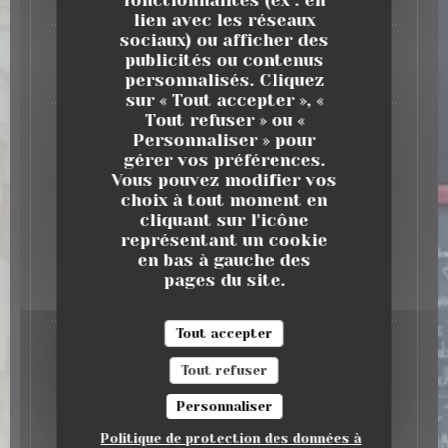
fonctionnalités (ex : en
16,50 EUR
lien avec les réseaux
sociaux) ou afficher des
Au Bistro
Fish and Chips de Cabillaud
publicités ou contenus
personnalisés. Cliquez
16,50 EUR
sur « Tout accepter », «
Tout refuser » ou «
Cassolette d'Andouillette AAAAA sauce
Personnaliser » pour
Moutarde
gérer vos préférences.
18,50 EUR
Vous pouvez modifier vos
choix à tout moment en
LES FROMAGES
cliquant sur l'icône
représentant un cookie
en bas à gauche des
Brie de Meaux Affiné
pages du site.
5,00 EUR
Tout accepter
Comté 12/18 Mois
Tout refuser
5,00 EUR
Personnaliser
LES DESSERTS
Politique de protection des données à