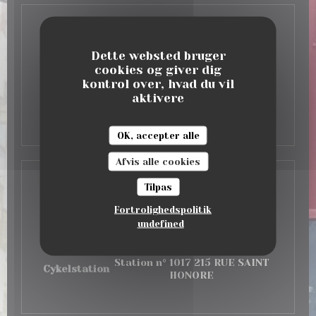
Åbningstider
Dette websted bruger
cookies og giver dig
Man
-
Fre
09:00 - 16:00
18:00 - 23:30
•
kontrol over, hvad du vil
aktivere
Lor
-
Son
Lukket
Au Bistro
OK, accepter alle
Afvis alle cookies
Adgang
Tilpas
Fortrolighedspolitik
undefined
Undergrund
Tuileries
Station n° 1017 215 RUE SAINT
Cykelstation
HONORE