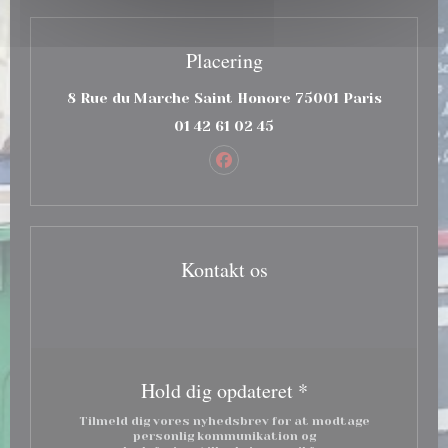
Placering
((åbner i
8 Rue du Marche Saint Honore 75001 Paris
01 42 61 02 45
Facebook ((åbner i et nyt v
Kontakt os
Hold dig opdateret
*
Tilmeld dig vores nyhedsbrev for at modtage
personlig kommunikation og