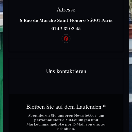
Adresse
((öffnet 
8 Rue du Marche Saint Honore 75001 Paris
01 42 61 02 45
Facebook ((öffnet ein neues
Uns kontaktieren
Bleiben Sie auf dem Laufenden
*
Abonnieren Sie unseren Newsletter, um
personalisierte Mitteilungen und
Marketingangebote per E-Mail von uns zu
erhalten.