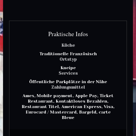
Praktische Infos
Küche
Traditionelle Französisch
Ortstyp
Kneipe
Services
Öffentliche Parkplätze in der Nähe
Zahlungsmittel
Amex, Mobile payment, Apple Pay, Ticket
Restaurant, Kontaktloses Bezahlen,
Restaurant Titel, American Express, Visa,
Eurocard / Mastercard, Bargeld, carte
Bleue
Au Bistro