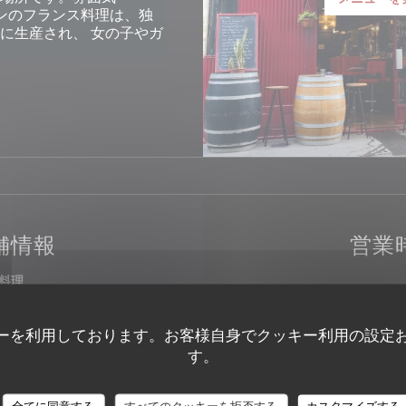
eワインのフランス料理は、独
的に生産され、
女の子やガ
舗情報
営業
料理
月
-
金
09:00 
なフランス語
ネスタイプ
ーを利用しております。お客様自身でクッキー利用の設定
土
-
日
パブ
す。
ービス
Au Bistro
公共駐車場
全てに同意する
すべてのクッキーを拒否する
カスタマイズする