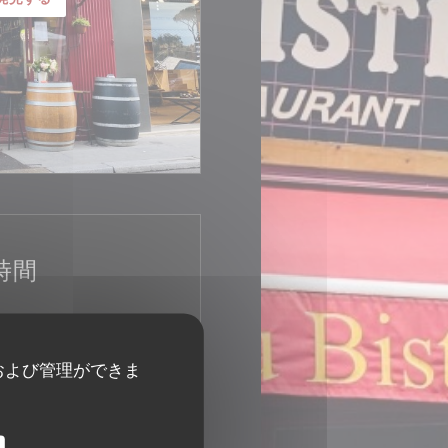
時間
- 16:00
18:00 - 23:30
•
および管理ができま
閉じています