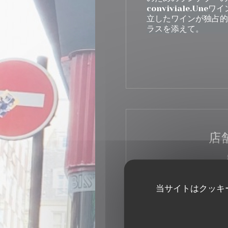
conviviale.Un
立したワインが独占
ラスを
添え
て。
店
伝統的
ビジ
当サイトはクッキ
サ
近くの