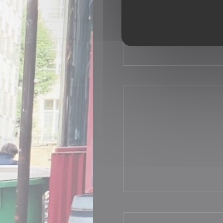
ご利用可能
Amex, モバイル決済,
ト, タッチ決済 クレジ
(食券) , アメックス, 
ド, 現金